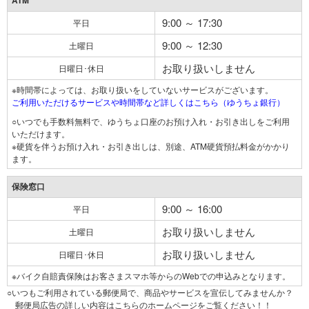
ATM
9:00 ～ 17:30
平日
9:00 ～ 12:30
土曜日
お取り扱いしません
日曜日･休日
※時間帯によっては、お取り扱いをしていないサービスがございます。
ご利用いただけるサービスや時間帯など詳しくはこちら（ゆうちょ銀行）
○いつでも手数料無料で、ゆうちょ口座のお預け入れ・お引き出しをご利用
いただけます。
※硬貨を伴うお預け入れ・お引き出しは、別途、ATM硬貨預払料金がかかり
ます。
保険窓口
9:00 ～ 16:00
平日
お取り扱いしません
土曜日
お取り扱いしません
日曜日･休日
※バイク自賠責保険はお客さまスマホ等からのWebでの申込みとなります。
○いつもご利用されている郵便局で、商品やサービスを宣伝してみませんか？
郵便局広告の詳しい内容はこちらのホームページをご覧ください！！