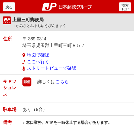
検索
郵便局・日本郵政グルー
戻る
TOP
上里三町郵便局
（かみさとみまちゆうびんきょく）
住所
〒 369-0314
埼玉県児玉郡上里町三町８５７
地図で確認
ここへ行く
ストリートビューで確認
キャッ
郵便
詳しくは
こちら
シュレ
ス
駐車場
あり（8台）
備考
※ 窓口業務、ATMを一時休止する場合があります。