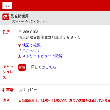
戻る
長若郵便局
（ながわかゆうびんきょく）
住所
〒 368-0103
埼玉県秩父郡小鹿野町般若８８８－５
地図で確認
ここへ行く
ストリートビューで確認
キャッ
郵便
詳しくは
こちら
シュレ
ス
駐車場
あり（12台）
備考
☆当郵便局は、12:00～13:00の間、窓口の営業を休止しており