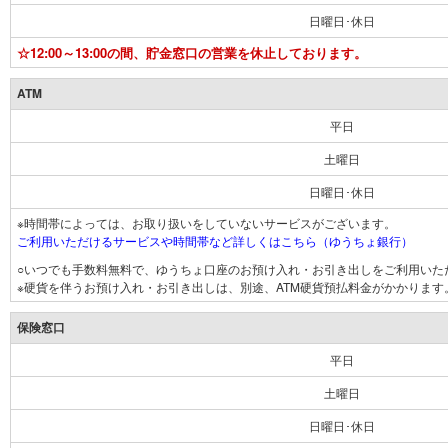
日曜日･休日
☆12:00～13:00の間、貯金窓口の営業を休止しております。
ATM
平日
土曜日
日曜日･休日
※時間帯によっては、お取り扱いをしていないサービスがございます。
ご利用いただけるサービスや時間帯など詳しくはこちら（ゆうちょ銀行）
○いつでも手数料無料で、ゆうちょ口座のお預け入れ・お引き出しをご利用いた
※硬貨を伴うお預け入れ・お引き出しは、別途、ATM硬貨預払料金がかかります
保険窓口
平日
土曜日
日曜日･休日