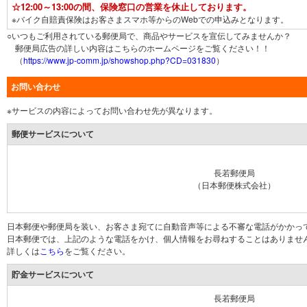
☆12:00～13:00の間、保険窓口の営業を休止しております。
※バイク自賠責保険はお客さまスマホ等からのWebでの申込みとなります。
○いつもご利用されている郵便局で、商品やサービスを宣伝してみませんか？
郵便局広告の詳しい内容はこちらのホームページをご覧ください！！
（
https://www.jp-comm.jp/showshop.php?CD=031830
）
お問い合わせ
※サービスの内容によってお問い合わせ先が異なります。
郵便サービスについて
長若郵便局
（日本郵便株式会社）
日本郵便や郵便局を装い、お客さま宛てに自動音声等による不審な電話がかかっ
日本郵便では、上記のような電話をかけ、個人情報をお尋ねすることはありませ
詳しくは
こちら
をご覧ください。
貯金サービスについて
長若郵便局