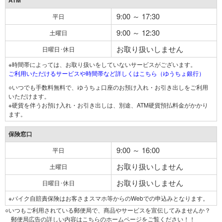
ATM
9:00 ～ 17:30
平日
9:00 ～ 12:30
土曜日
お取り扱いしません
日曜日･休日
※時間帯によっては、お取り扱いをしていないサービスがございます。
ご利用いただけるサービスや時間帯など詳しくはこちら（ゆうちょ銀行）
○いつでも手数料無料で、ゆうちょ口座のお預け入れ・お引き出しをご利用
いただけます。
※硬貨を伴うお預け入れ・お引き出しは、別途、ATM硬貨預払料金がかかり
ます。
保険窓口
9:00 ～ 16:00
平日
お取り扱いしません
土曜日
お取り扱いしません
日曜日･休日
※バイク自賠責保険はお客さまスマホ等からのWebでの申込みとなります。
○いつもご利用されている郵便局で、商品やサービスを宣伝してみませんか？
郵便局広告の詳しい内容はこちらのホームページをご覧ください！！