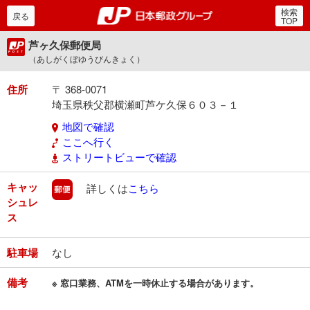
検索
郵便局・日本郵政グルー
戻る
TOP
芦ヶ久保郵便局
（あしがくぼゆうびんきょく）
住所
〒 368-0071
埼玉県秩父郡横瀬町芦ケ久保６０３－１
地図で確認
ここへ行く
ストリートビューで確認
キャッ
郵便
詳しくは
こちら
シュレ
ス
駐車場
なし
備考
※ 窓口業務、ATMを一時休止する場合があります。