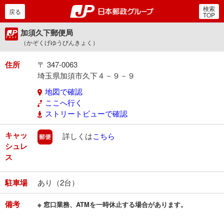
検索
郵便局・日本郵政グルー
戻る
TOP
加須久下郵便局
（かぞくげゆうびんきょく）
住所
〒 347-0063
埼玉県加須市久下４－９－９
地図で確認
ここへ行く
ストリートビューで確認
キャッ
郵便
詳しくは
こちら
シュレ
ス
駐車場
あり（2台）
備考
※ 窓口業務、ATMを一時休止する場合があります。