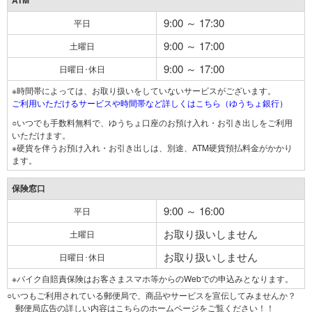
ATM
9:00 ～ 17:30
平日
9:00 ～ 17:00
土曜日
9:00 ～ 17:00
日曜日･休日
※時間帯によっては、お取り扱いをしていないサービスがございます。
ご利用いただけるサービスや時間帯など詳しくはこちら（ゆうちょ銀行）
○いつでも手数料無料で、ゆうちょ口座のお預け入れ・お引き出しをご利用
いただけます。
※硬貨を伴うお預け入れ・お引き出しは、別途、ATM硬貨預払料金がかかり
ます。
保険窓口
9:00 ～ 16:00
平日
お取り扱いしません
土曜日
お取り扱いしません
日曜日･休日
※バイク自賠責保険はお客さまスマホ等からのWebでの申込みとなります。
○いつもご利用されている郵便局で、商品やサービスを宣伝してみませんか？
郵便局広告の詳しい内容はこちらのホームページをご覧ください！！