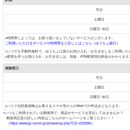
ATM
平日
土曜日
日曜日･休日
※時間帯によっては、お取り扱いをしていないサービスがございます。
ご利用いただけるサービスや時間帯など詳しくはこちら（ゆうちょ銀行）
○いつでも手数料無料で、ゆうちょ口座のお預け入れ・お引き出しをご利用いた
※硬貨を伴うお預け入れ・お引き出しは、別途、ATM硬貨預払料金がかかります
保険窓口
平日
土曜日
日曜日･休日
※バイク自賠責保険はお客さまスマホ等からのWebでの申込みとなります。
○いつもご利用されている郵便局で、商品やサービスを宣伝してみませんか？
郵便局広告の詳しい内容はこちらのホームページをご覧ください！！
（
https://www.jp-comm.jp/showshop.php?CD=032990
）