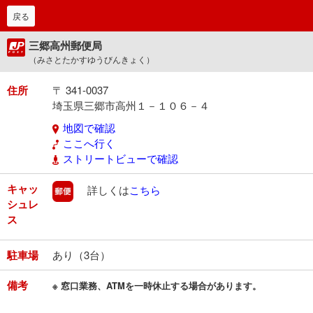
戻る
三郷高州郵便局
（みさとたかすゆうびんきょく）
住所
〒 341-0037
埼玉県三郷市高州１－１０６－４
地図で確認
ここへ行く
ストリートビューで確認
キャッ
郵便
詳しくは
こちら
シュレ
ス
駐車場
あり（3台）
備考
※ 窓口業務、ATMを一時休止する場合があります。