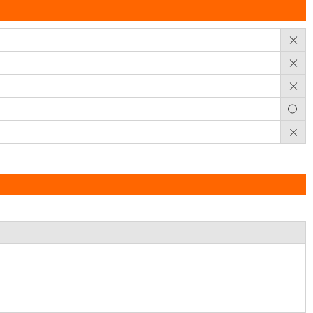
×
×
×
○
×