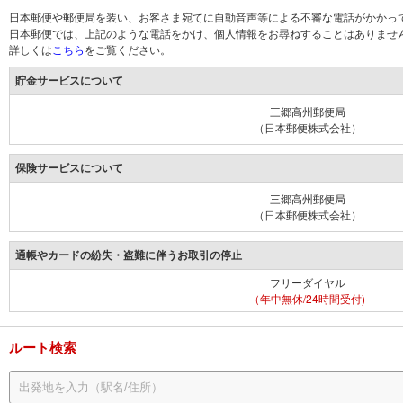
日本郵便や郵便局を装い、お客さま宛てに自動音声等による不審な電話がかかっ
日本郵便では、上記のような電話をかけ、個人情報をお尋ねすることはありませ
詳しくは
こちら
をご覧ください。
貯金サービスについて
三郷高州郵便局
（日本郵便株式会社）
保険サービスについて
三郷高州郵便局
（日本郵便株式会社）
通帳やカードの紛失・盗難に伴うお取引の停止
フリーダイヤル
（年中無休/24時間受付)
ルート検索