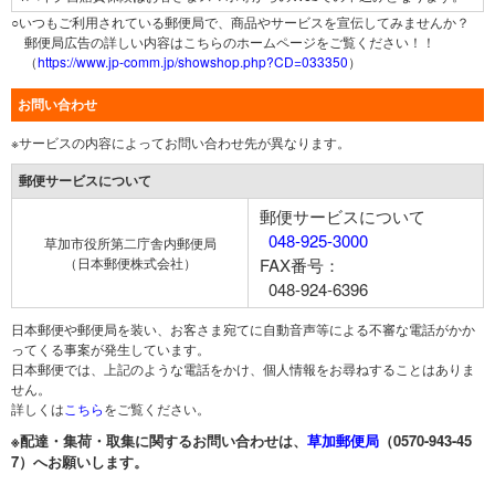
○いつもご利用されている郵便局で、商品やサービスを宣伝してみませんか？
郵便局広告の詳しい内容はこちらのホームページをご覧ください！！
（
https://www.jp-comm.jp/showshop.php?CD=033350
）
お問い合わせ
※サービスの内容によってお問い合わせ先が異なります。
郵便サービスについて
郵便サービスについて
048-925-3000
草加市役所第二庁舎内郵便局
（日本郵便株式会社）
FAX番号：
048-924-6396
日本郵便や郵便局を装い、お客さま宛てに自動音声等による不審な電話がかか
ってくる事案が発生しています。
日本郵便では、上記のような電話をかけ、個人情報をお尋ねすることはありま
せん。
詳しくは
こちら
をご覧ください。
※配達・集荷・取集に関するお問い合わせは、
草加郵便局
（0570-943-45
7）へお願いします。