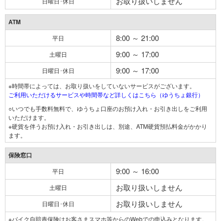
お取り扱いしません
日曜日･休日
ATM
8:00 ～ 21:00
平日
9:00 ～ 17:00
土曜日
9:00 ～ 17:00
日曜日･休日
※時間帯によっては、お取り扱いをしていないサービスがございます。
ご利用いただけるサービスや時間帯など詳しくはこちら（ゆうちょ銀行）
○いつでも手数料無料で、ゆうちょ口座のお預け入れ・お引き出しをご利用
いただけます。
※硬貨を伴うお預け入れ・お引き出しは、別途、ATM硬貨預払料金がかかり
ます。
保険窓口
9:00 ～ 16:00
平日
お取り扱いしません
土曜日
お取り扱いしません
日曜日･休日
※バイク自賠責保険はお客さまスマホ等からのWebでの申込みとなります。