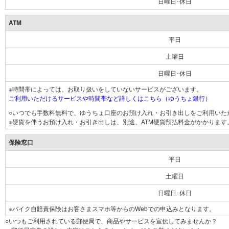
日曜日･休日
ATM
平日
土曜日
日曜日･休日
※時間帯によっては、お取り扱いをしていないサービスがございます。
ご利用いただけるサービスや時間帯など詳しくはこちら（ゆうちょ銀行）
○いつでも手数料無料で、ゆうちょ口座のお預け入れ・お引き出しをご利用いた
※硬貨を伴うお預け入れ・お引き出しは、別途、ATM硬貨預払料金がかかります
保険窓口
平日
土曜日
日曜日･休日
※バイク自賠責保険はお客さまスマホ等からのWebでの申込みとなります。
○いつもご利用されている郵便局で、商品やサービスを宣伝してみませんか？