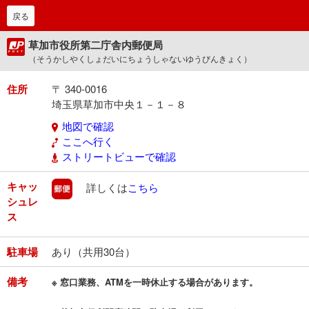
戻る
草加市役所第二庁舎内郵便局
（そうかしやくしょだいにちょうしゃないゆうびんきょく）
住所
〒 340-0016
埼玉県草加市中央１－１－８
地図で確認
ここへ行く
ストリートビューで確認
キャッ
郵便
詳しくは
こちら
シュレ
ス
駐車場
あり（共用30台）
備考
※ 窓口業務、ATMを一時休止する場合があります。