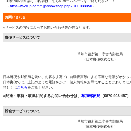
郵便局広告の詳しい内容はこちらのホームページをご覧ください！！
（
https://www.jp-comm.jp/showshop.php?CD=033350
）
お問い合わせ
※サービスの内容によってお問い合わせ先が異なります。
郵便サービスについて
草加市役所第二庁舎内郵便局
（日本郵便株式会社）
日本郵便や郵便局を装い、お客さま宛てに自動音声等による不審な電話がかかっ
日本郵便では、上記のような電話をかけ、個人情報をお尋ねすることはありませ
詳しくは
こちら
をご覧ください。
※配達・集荷・取集に関するお問い合わせは、
草加郵便局
（0570-943-4
貯金サービスについて
草加市役所第二庁舎内郵便局
（日本郵便株式会社）