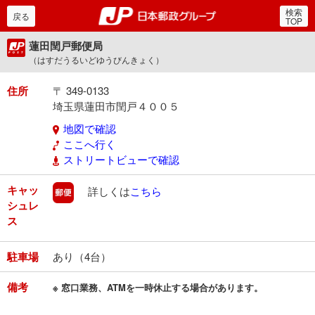
検索
郵便局・日本郵政グルー
戻る
TOP
蓮田閏戸郵便局
（はすだうるいどゆうびんきょく）
住所
〒 349-0133
埼玉県蓮田市閏戸４００５
地図で確認
ここへ行く
ストリートビューで確認
キャッ
郵便
詳しくは
こちら
シュレ
ス
駐車場
あり（4台）
備考
※ 窓口業務、ATMを一時休止する場合があります。