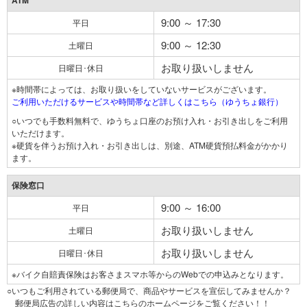
ATM
9:00 ～ 17:30
平日
9:00 ～ 12:30
土曜日
お取り扱いしません
日曜日･休日
※時間帯によっては、お取り扱いをしていないサービスがございます。
ご利用いただけるサービスや時間帯など詳しくはこちら（ゆうちょ銀行）
○いつでも手数料無料で、ゆうちょ口座のお預け入れ・お引き出しをご利用
いただけます。
※硬貨を伴うお預け入れ・お引き出しは、別途、ATM硬貨預払料金がかかり
ます。
保険窓口
9:00 ～ 16:00
平日
お取り扱いしません
土曜日
お取り扱いしません
日曜日･休日
※バイク自賠責保険はお客さまスマホ等からのWebでの申込みとなります。
○いつもご利用されている郵便局で、商品やサービスを宣伝してみませんか？
郵便局広告の詳しい内容はこちらのホームページをご覧ください！！