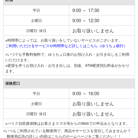
ATM
9:00 ～ 17:30
平日
9:00 ～ 12:30
土曜日
お取り扱いしません
日曜日･休日
※時間帯によっては、お取り扱いをしていないサービスがございます。
ご利用いただけるサービスや時間帯など詳しくはこちら（ゆうちょ銀行）
○いつでも手数料無料で、ゆうちょ口座のお預け入れ・お引き出しをご利用
いただけます。
※硬貨を伴うお預け入れ・お引き出しは、別途、ATM硬貨預払料金がかかり
ます。
保険窓口
9:00 ～ 16:00
平日
お取り扱いしません
土曜日
お取り扱いしません
日曜日･休日
※バイク自賠責保険はお客さまスマホ等からのWebでの申込みとなります。
○いつもご利用されている郵便局で、商品やサービスを宣伝してみませんか？
郵便局広告の詳しい内容はこちらのホームページをご覧ください！！