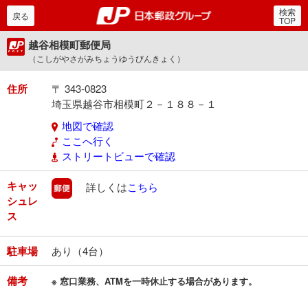
検索
郵便局・日本郵政グルー
戻る
TOP
越谷相模町郵便局
（こしがやさがみちょうゆうびんきょく）
住所
〒 343-0823
埼玉県越谷市相模町２－１８８－１
地図で確認
ここへ行く
ストリートビューで確認
キャッ
郵便
詳しくは
こちら
シュレ
ス
駐車場
あり（4台）
備考
※ 窓口業務、ATMを一時休止する場合があります。