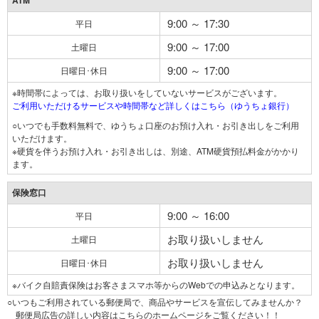
ATM
9:00 ～ 17:30
平日
9:00 ～ 17:00
土曜日
9:00 ～ 17:00
日曜日･休日
※時間帯によっては、お取り扱いをしていないサービスがございます。
ご利用いただけるサービスや時間帯など詳しくはこちら（ゆうちょ銀行）
○いつでも手数料無料で、ゆうちょ口座のお預け入れ・お引き出しをご利用
いただけます。
※硬貨を伴うお預け入れ・お引き出しは、別途、ATM硬貨預払料金がかかり
ます。
保険窓口
9:00 ～ 16:00
平日
お取り扱いしません
土曜日
お取り扱いしません
日曜日･休日
※バイク自賠責保険はお客さまスマホ等からのWebでの申込みとなります。
○いつもご利用されている郵便局で、商品やサービスを宣伝してみませんか？
郵便局広告の詳しい内容はこちらのホームページをご覧ください！！