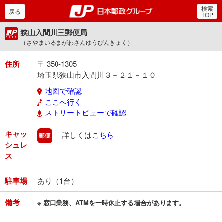
検索
郵便局・日本郵政グルー
戻る
TOP
狭山入間川三郵便局
（さやまいるまがわさんゆうびんきょく）
住所
〒 350-1305
埼玉県狭山市入間川３－２１－１０
地図で確認
ここへ行く
ストリートビューで確認
キャッ
郵便
詳しくは
こちら
シュレ
ス
駐車場
あり（1台）
備考
※ 窓口業務、ATMを一時休止する場合があります。