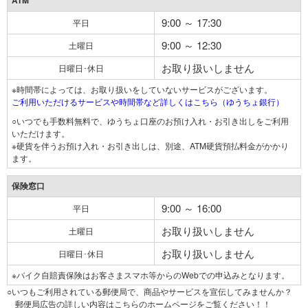
ATM
9:00 ～ 17:30
平日
9:00 ～ 12:30
土曜日
お取り扱いしません
日曜日･休日
※時間帯によっては、お取り扱いをしていないサービスがございます。
ご利用いただけるサービスや時間帯など詳しくはこちら（ゆうちょ銀行）
○いつでも手数料無料で、ゆうちょ口座のお預け入れ・お引き出しをご利用
いただけます。
※硬貨を伴うお預け入れ・お引き出しは、別途、ATM硬貨預払料金がかかり
ます。
保険窓口
9:00 ～ 16:00
平日
お取り扱いしません
土曜日
お取り扱いしません
日曜日･休日
※バイク自賠責保険はお客さまスマホ等からのWebでの申込みとなります。
○いつもご利用されている郵便局で、商品やサービスを宣伝してみませんか？
郵便局広告の詳しい内容はこちらのホームページをご覧ください！！