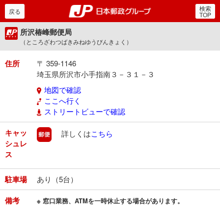
検索
郵便局・日本郵政グルー
戻る
TOP
所沢椿峰郵便局
（ところざわつばきみねゆうびんきょく）
住所
〒 359-1146
埼玉県所沢市小手指南３－３１－３
地図で確認
ここへ行く
ストリートビューで確認
キャッ
郵便
詳しくは
こちら
シュレ
ス
駐車場
あり（5台）
備考
※ 窓口業務、ATMを一時休止する場合があります。