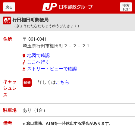
検索
郵便局・日本郵政グルー
戻る
TOP
行田棚田町郵便局
（ぎょうだたなだちょうゆうびんきょく）
住所
〒 361-0041
埼玉県行田市棚田町２－２－２１
地図で確認
ここへ行く
ストリートビューで確認
キャッ
郵便
詳しくは
こちら
シュレ
ス
駐車場
あり（1台）
備考
※ 窓口業務、ATMを一時休止する場合があります。