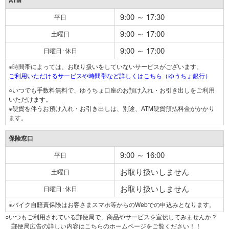
ATM
9:00 ～ 17:30
平日
9:00 ～ 17:00
土曜日
9:00 ～ 17:00
日曜日･休日
※時間帯によっては、お取り扱いをしていないサービスがございます。
ご利用いただけるサービスや時間帯など詳しくはこちら（ゆうちょ銀行）
○いつでも手数料無料で、ゆうちょ口座のお預け入れ・お引き出しをご利用
いただけます。
※硬貨を伴うお預け入れ・お引き出しは、別途、ATM硬貨預払料金がかかり
ます。
保険窓口
9:00 ～ 16:00
平日
お取り扱いしません
土曜日
お取り扱いしません
日曜日･休日
※バイク自賠責保険はお客さまスマホ等からのWebでの申込みとなります。
○いつもご利用されている郵便局で、商品やサービスを宣伝してみませんか？
郵便局広告の詳しい内容はこちらのホームページをご覧ください！！