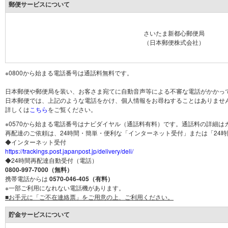
郵便サービスについて
さいたま新都心郵便局
（日本郵便株式会社）
※0800から始まる電話番号は通話料無料です。
日本郵便や郵便局を装い、お客さま宛てに自動音声等による不審な電話がかかっ
日本郵便では、上記のような電話をかけ、個人情報をお尋ねすることはありませ
詳しくは
こちら
をご覧ください。
※0570から始まる電話番号はナビダイヤル（通話料有料）です。通話料の詳細
再配達のご依頼は、24時間・簡単・便利な「インターネット受付」または「24
◆インターネット受付
https://trackings.post.japanpost.jp/delivery/deli/
◆24時間再配達自動受付（電話）
0800-997-7000（無料）
携帯電話からは
0570-046-405（有料）
※一部ご利用になれない電話機があります。
■お手元に「ご不在連絡票」をご用意の上、ご利用ください。
貯金サービスについて