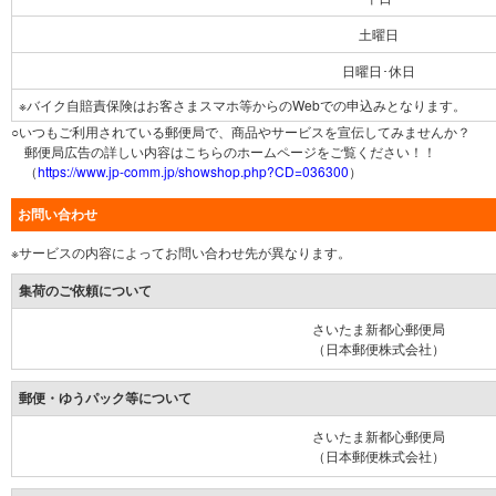
土曜日
日曜日･休日
※バイク自賠責保険はお客さまスマホ等からのWebでの申込みとなります。
○いつもご利用されている郵便局で、商品やサービスを宣伝してみませんか？
郵便局広告の詳しい内容はこちらのホームページをご覧ください！！
（
https://www.jp-comm.jp/showshop.php?CD=036300
）
お問い合わせ
※サービスの内容によってお問い合わせ先が異なります。
集荷のご依頼について
さいたま新都心郵便局
（日本郵便株式会社）
郵便・ゆうパック等について
さいたま新都心郵便局
（日本郵便株式会社）