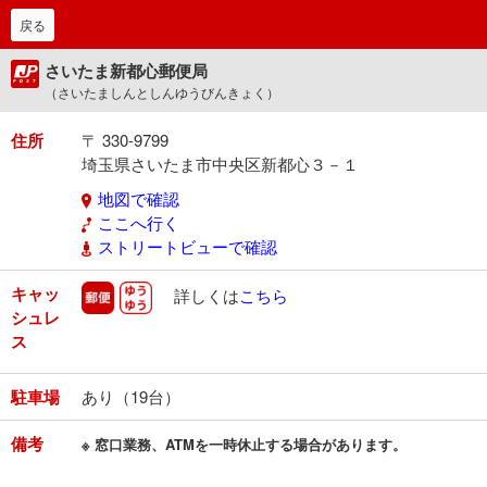
戻る
さいたま新都心郵便局
（さいたましんとしんゆうびんきょく）
住所
〒 330-9799
埼玉県さいたま市中央区新都心３－１
地図で確認
ここへ行く
ストリートビューで確認
キャッ
郵便
ゆうゆう
詳しくは
こちら
シュレ
ス
駐車場
あり（19台）
備考
※ 窓口業務、ATMを一時休止する場合があります。