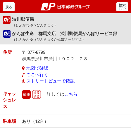
検索
郵便局・日本郵政グルー
戻る
TOP
渋川郵便局
（しぶかわゆうびんきょく）
かんぽ生命 群馬支店 渋川郵便局かんぽサービス部
（しぶかわゆうびんきょくかんぽさーびすぶ）
住所
〒 377-8799
群馬県渋川市渋川１９０２－２８
地図で確認
ここへ行く
ストリートビューで確認
キャッ
郵便
ゆうゆう
詳しくは
こちら
シュレ
ス
駐車場
あり（12台）