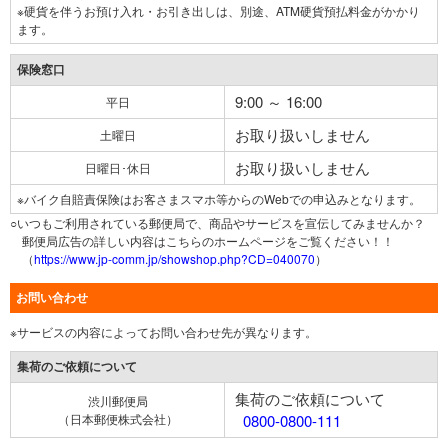
※硬貨を伴うお預け入れ・お引き出しは、別途、ATM硬貨預払料金がかかり
ます。
保険窓口
9:00 ～ 16:00
平日
お取り扱いしません
土曜日
お取り扱いしません
日曜日･休日
※バイク自賠責保険はお客さまスマホ等からのWebでの申込みとなります。
○いつもご利用されている郵便局で、商品やサービスを宣伝してみませんか？
郵便局広告の詳しい内容はこちらのホームページをご覧ください！！
（
https://www.jp-comm.jp/showshop.php?CD=040070
）
お問い合わせ
※サービスの内容によってお問い合わせ先が異なります。
集荷のご依頼について
集荷のご依頼について
渋川郵便局
（日本郵便株式会社）
0800-0800-111