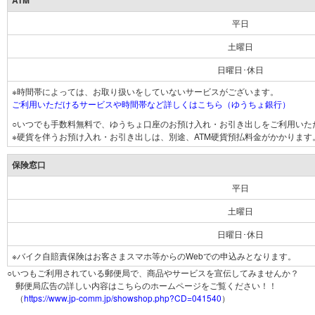
ATM
平日
土曜日
日曜日･休日
※時間帯によっては、お取り扱いをしていないサービスがございます。
ご利用いただけるサービスや時間帯など詳しくはこちら（ゆうちょ銀行）
○いつでも手数料無料で、ゆうちょ口座のお預け入れ・お引き出しをご利用いた
※硬貨を伴うお預け入れ・お引き出しは、別途、ATM硬貨預払料金がかかります
保険窓口
平日
土曜日
日曜日･休日
※バイク自賠責保険はお客さまスマホ等からのWebでの申込みとなります。
○いつもご利用されている郵便局で、商品やサービスを宣伝してみませんか？
郵便局広告の詳しい内容はこちらのホームページをご覧ください！！
（
https://www.jp-comm.jp/showshop.php?CD=041540
）