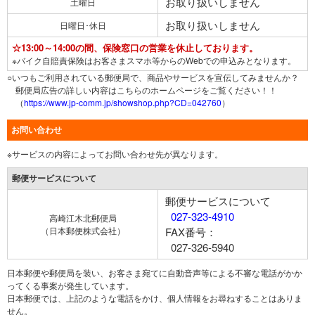
お取り扱いしません
土曜日
お取り扱いしません
日曜日･休日
☆13:00～14:00の間、保険窓口の営業を休止しております。
※バイク自賠責保険はお客さまスマホ等からのWebでの申込みとなります。
○いつもご利用されている郵便局で、商品やサービスを宣伝してみませんか？
郵便局広告の詳しい内容はこちらのホームページをご覧ください！！
（
https://www.jp-comm.jp/showshop.php?CD=042760
）
お問い合わせ
※サービスの内容によってお問い合わせ先が異なります。
郵便サービスについて
郵便サービスについて
027-323-4910
高崎江木北郵便局
（日本郵便株式会社）
FAX番号：
027-326-5940
日本郵便や郵便局を装い、お客さま宛てに自動音声等による不審な電話がかか
ってくる事案が発生しています。
日本郵便では、上記のような電話をかけ、個人情報をお尋ねすることはありま
せん。