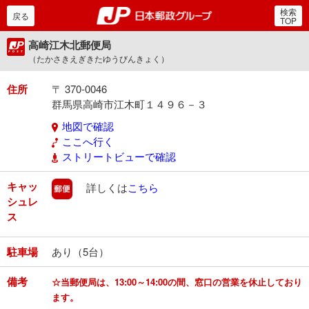
検索
郵便局・日本郵政グルー
戻る
TOP
高崎江木北郵便局
（たかさきえぎきたゆうびんきょく）
住所
〒 370-0046
群馬県高崎市江木町１４９６－３
地図で確認
ここへ行く
ストリートビューで確認
キャッ
郵便
詳しくは
こちら
シュレ
ス
駐車場
あり（5台）
備考
☆当郵便局は、13:00～14:00の間、窓口の営業を休止しており
ます。