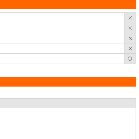
×
×
×
×
○