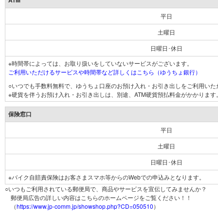
ATM
平日
土曜日
日曜日･休日
※時間帯によっては、お取り扱いをしていないサービスがございます。
ご利用いただけるサービスや時間帯など詳しくはこちら（ゆうちょ銀行）
○いつでも手数料無料で、ゆうちょ口座のお預け入れ・お引き出しをご利用いた
※硬貨を伴うお預け入れ・お引き出しは、別途、ATM硬貨預払料金がかかります
保険窓口
平日
土曜日
日曜日･休日
※バイク自賠責保険はお客さまスマホ等からのWebでの申込みとなります。
○いつもご利用されている郵便局で、商品やサービスを宣伝してみませんか？
郵便局広告の詳しい内容はこちらのホームページをご覧ください！！
（
https://www.jp-comm.jp/showshop.php?CD=050510
）