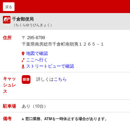
戻る
千倉郵便局
（ちくらゆうびんきょく）
住所
〒 295-8799
千葉県南房総市千倉町南朝夷１２６５－１
地図で確認
ここへ行く
ストリートビューで確認
キャッ
郵便
詳しくは
こちら
シュレ
ス
駐車場
あり（10台）
備考
※ 窓口業務、ATMを一時休止する場合があります。