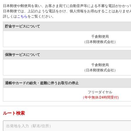
日本郵便や郵便局を装い、お客さま宛てに自動音声等による不審な電話がかかっ
日本郵便では、上記のような電話をかけ、個人情報をお尋ねすることはありませ
詳しくは
こちら
をご覧ください。
貯金サービスについて
千倉郵便局
（日本郵便株式会社）
保険サービスについて
千倉郵便局
（日本郵便株式会社）
通帳やカードの紛失・盗難に伴うお取引の停止
フリーダイヤル
（年中無休/24時間受付)
ルート検索