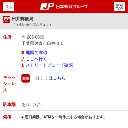
検索
郵便局・日本郵政グルー
戻る
TOP
臼井郵便局
（うすいゆうびんきょく）
住所
〒 285-0863
千葉県佐倉市臼井３０
地図で確認
ここへ行く
ストリートビューで確認
キャッ
郵便
詳しくは
こちら
シュレ
ス
駐車場
あり（3台）
備考
※ 窓口業務、ATMを一時休止する場合があります。