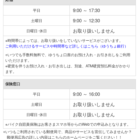
ATM
9:00 ～ 17:30
平日
9:00 ～ 12:30
土曜日
お取り扱いしません
日曜日･休日
※時間帯によっては、お取り扱いをしていないサービスがございます。
ご利用いただけるサービスや時間帯など詳しくはこちら（ゆうちょ銀行）
○いつでも手数料無料で、ゆうちょ口座のお預け入れ・お引き出しをご利用
いただけます。
※硬貨を伴うお預け入れ・お引き出しは、別途、ATM硬貨預払料金がかかり
ます。
保険窓口
9:00 ～ 16:00
平日
お取り扱いしません
土曜日
お取り扱いしません
日曜日･休日
※バイク自賠責保険はお客さまスマホ等からのWebでの申込みとなります。
○いつもご利用されている郵便局で、商品やサービスを宣伝してみませんか？
郵便局広告の詳しい内容はこちらのホームページをご覧ください！！