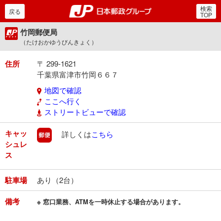
検索
郵便局・日本郵政グルー
戻る
TOP
竹岡郵便局
（たけおかゆうびんきょく）
住所
〒 299-1621
千葉県富津市竹岡６６７
地図で確認
ここへ行く
ストリートビューで確認
キャッ
郵便
詳しくは
こちら
シュレ
ス
駐車場
あり（2台）
備考
※ 窓口業務、ATMを一時休止する場合があります。