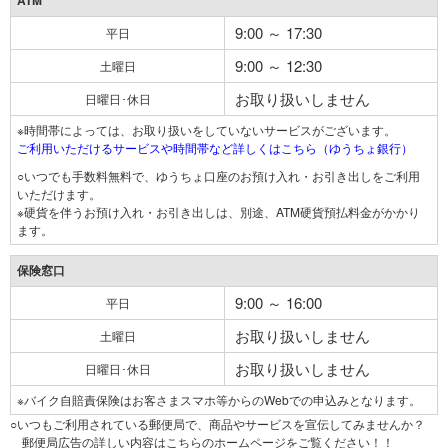
ATM
9:00 ～ 17:30
平日
9:00 ～ 12:30
土曜日
お取り扱いしません
日曜日･休日
※時間帯によっては、お取り扱いをしていないサービスがございます。
ご利用いただけるサービスや時間帯など詳しくはこちら（ゆうちょ銀行）
○いつでも手数料無料で、ゆうちょ口座のお預け入れ・お引き出しをご利用
いただけます。
※硬貨を伴うお預け入れ・お引き出しは、別途、ATM硬貨預払料金がかかり
ます。
保険窓口
9:00 ～ 16:00
平日
お取り扱いしません
土曜日
お取り扱いしません
日曜日･休日
※バイク自賠責保険はお客さまスマホ等からのWebでの申込みとなります。
○いつもご利用されている郵便局で、商品やサービスを宣伝してみませんか？
郵便局広告の詳しい内容はこちらのホームページをご覧ください！！