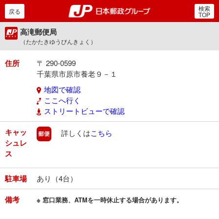
検索
郵便局・日本郵政グルー
戻る
TOP
高滝郵便局
（たかたきゆうびんきょく）
住所
〒 290-0599
千葉県市原市養老９－１
地図で確認
ここへ行く
ストリートビューで確認
キャッ
郵便
詳しくは
こちら
シュレ
ス
駐車場
あり（4台）
備考
※ 窓口業務、ATMを一時休止する場合があります。