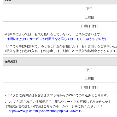
ATM
平日
土曜日
日曜日･休日
※時間帯によっては、お取り扱いをしていないサービスがございます。
ご利用いただけるサービスや時間帯など詳しくはこちら（ゆうちょ銀行）
○いつでも手数料無料で、ゆうちょ口座のお預け入れ・お引き出しをご利用いた
※硬貨を伴うお預け入れ・お引き出しは、別途、ATM硬貨預払料金がかかります
保険窓口
平日
土曜日
日曜日･休日
※バイク自賠責保険はお客さまスマホ等からのWebでの申込みとなります。
○いつもご利用されている郵便局で、商品やサービスを宣伝してみませんか？
郵便局広告の詳しい内容はこちらのホームページをご覧ください！！
（
https://www.jp-comm.jp/showshop.php?CD=052510
）