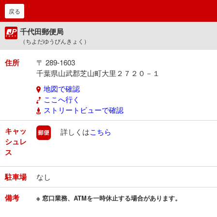
戻る
千代田郵便局
（ちよだゆうびんきょく）
住所
〒 289-1603
千葉県山武郡芝山町大里２７２０－１
地図で確認
ここへ行く
ストリートビューで確認
キャッ
郵便
詳しくは
こちら
シュレ
ス
駐車場
なし
備考
※ 窓口業務、ATMを一時休止する場合があります。