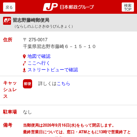
検索
郵便局・日本郵政グルー
戻る
TOP
習志野藤崎郵便局
（ならしのふじさきゆうびんきょく）
住所
〒 275-0017
千葉県習志野市藤崎６－１５－１０
地図で確認
ここへ行く
ストリートビューで確認
キャッ
郵便
詳しくは
こちら
シュレ
ス
駐車場
なし
備考
当郵便局は2026年9月16日(水)をもって閉店します。
最終営業日については、窓口・ATMともに13時で営業終了と