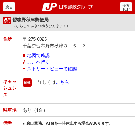
検索
郵便局・日本郵政グルー
戻る
TOP
習志野秋津郵便局
（ならしのあきつゆうびんきょく）
住所
〒 275-0025
千葉県習志野市秋津３－６－２
地図で確認
ここへ行く
ストリートビューで確認
キャッ
郵便
詳しくは
こちら
シュレ
ス
駐車場
あり（1台）
備考
※ 窓口業務、ATMを一時休止する場合があります。