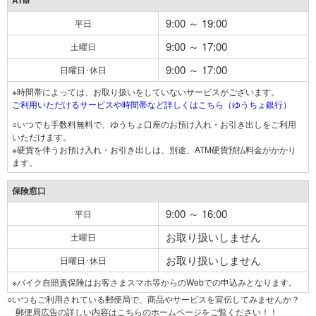
ATM
9:00 ～ 19:00
平日
9:00 ～ 17:00
土曜日
9:00 ～ 17:00
日曜日･休日
※時間帯によっては、お取り扱いをしていないサービスがございます。
ご利用いただけるサービスや時間帯など詳しくはこちら（ゆうちょ銀行）
○いつでも手数料無料で、ゆうちょ口座のお預け入れ・お引き出しをご利用
いただけます。
※硬貨を伴うお預け入れ・お引き出しは、別途、ATM硬貨預払料金がかかり
ます。
保険窓口
9:00 ～ 16:00
平日
お取り扱いしません
土曜日
お取り扱いしません
日曜日･休日
※バイク自賠責保険はお客さまスマホ等からのWebでの申込みとなります。
○いつもご利用されている郵便局で、商品やサービスを宣伝してみませんか？
郵便局広告の詳しい内容はこちらのホームページをご覧ください！！