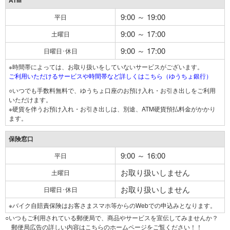
ATM
9:00 ～ 19:00
平日
9:00 ～ 17:00
土曜日
9:00 ～ 17:00
日曜日･休日
※時間帯によっては、お取り扱いをしていないサービスがございます。
ご利用いただけるサービスや時間帯など詳しくはこちら（ゆうちょ銀行）
○いつでも手数料無料で、ゆうちょ口座のお預け入れ・お引き出しをご利用
いただけます。
※硬貨を伴うお預け入れ・お引き出しは、別途、ATM硬貨預払料金がかかり
ます。
保険窓口
9:00 ～ 16:00
平日
お取り扱いしません
土曜日
お取り扱いしません
日曜日･休日
※バイク自賠責保険はお客さまスマホ等からのWebでの申込みとなります。
○いつもご利用されている郵便局で、商品やサービスを宣伝してみませんか？
郵便局広告の詳しい内容はこちらのホームページをご覧ください！！