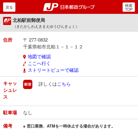
検索
郵便局・日本郵政グルー
戻る
TOP
北柏駅前郵便局
（きたかしわえきまえゆうびんきょく）
住所
〒 277-0832
千葉県柏市北柏１－１－１２
地図で確認
ここへ行く
ストリートビューで確認
キャッ
郵便
詳しくは
こちら
シュレ
ス
駐車場
なし
備考
※ 窓口業務、ATMを一時休止する場合があります。