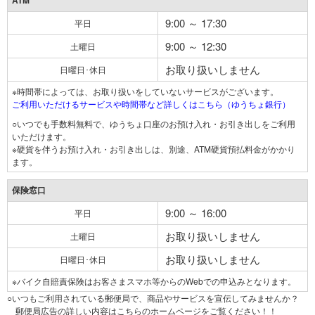
ATM
9:00 ～ 17:30
平日
9:00 ～ 12:30
土曜日
お取り扱いしません
日曜日･休日
※時間帯によっては、お取り扱いをしていないサービスがございます。
ご利用いただけるサービスや時間帯など詳しくはこちら（ゆうちょ銀行）
○いつでも手数料無料で、ゆうちょ口座のお預け入れ・お引き出しをご利用
いただけます。
※硬貨を伴うお預け入れ・お引き出しは、別途、ATM硬貨預払料金がかかり
ます。
保険窓口
9:00 ～ 16:00
平日
お取り扱いしません
土曜日
お取り扱いしません
日曜日･休日
※バイク自賠責保険はお客さまスマホ等からのWebでの申込みとなります。
○いつもご利用されている郵便局で、商品やサービスを宣伝してみませんか？
郵便局広告の詳しい内容はこちらのホームページをご覧ください！！