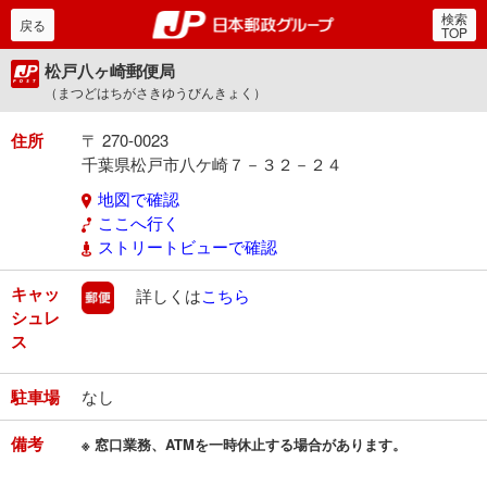
検索
郵便局・日本郵政グルー
戻る
TOP
松戸八ヶ崎郵便局
（まつどはちがさきゆうびんきょく）
住所
〒 270-0023
千葉県松戸市八ケ崎７－３２－２４
地図で確認
ここへ行く
ストリートビューで確認
キャッ
郵便
詳しくは
こちら
シュレ
ス
駐車場
なし
備考
※ 窓口業務、ATMを一時休止する場合があります。