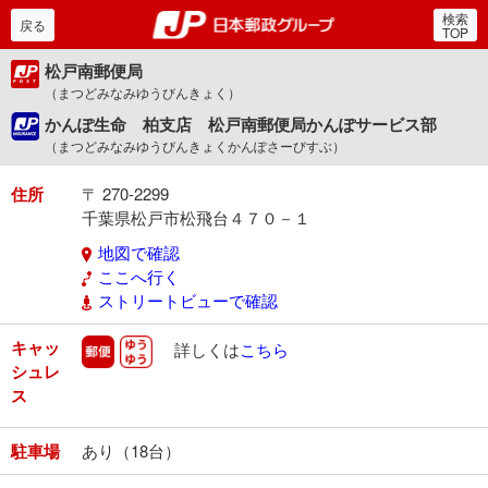
検索
郵便局・日本郵政グルー
戻る
TOP
松戸南郵便局
（まつどみなみゆうびんきょく）
かんぽ生命 柏支店 松戸南郵便局かんぽサービス部
（まつどみなみゆうびんきょくかんぽさーびすぶ）
住所
〒 270-2299
千葉県松戸市松飛台４７０－１
地図で確認
ここへ行く
ストリートビューで確認
キャッ
郵便
ゆうゆう
詳しくは
こちら
シュレ
ス
駐車場
あり（18台）