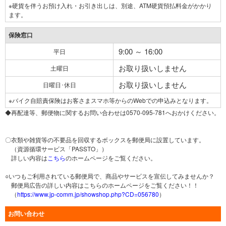
※硬貨を伴うお預け入れ・お引き出しは、別途、ATM硬貨預払料金がかかり
ます。
保険窓口
9:00 ～ 16:00
平日
お取り扱いしません
土曜日
お取り扱いしません
日曜日･休日
※バイク自賠責保険はお客さまスマホ等からのWebでの申込みとなります。
◆再配達等、郵便物に関するお問い合わせは0570-095-781へおかけください。
〇衣類や雑貨等の不要品を回収するボックスを郵便局に設置しています。
（資源循環サービス「PASSTO」）
詳しい内容は
こちら
のホームページをご覧ください。
○いつもご利用されている郵便局で、商品やサービスを宣伝してみませんか？
郵便局広告の詳しい内容はこちらのホームページをご覧ください！！
（
https://www.jp-comm.jp/showshop.php?CD=056780
）
お問い合わせ