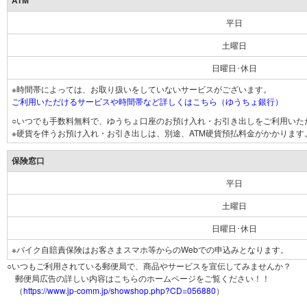
ATM
平日
土曜日
日曜日･休日
※時間帯によっては、お取り扱いをしていないサービスがございます。
ご利用いただけるサービスや時間帯など詳しくはこちら（ゆうちょ銀行）
○いつでも手数料無料で、ゆうちょ口座のお預け入れ・お引き出しをご利用いた
※硬貨を伴うお預け入れ・お引き出しは、別途、ATM硬貨預払料金がかかります
保険窓口
平日
土曜日
日曜日･休日
※バイク自賠責保険はお客さまスマホ等からのWebでの申込みとなります。
○いつもご利用されている郵便局で、商品やサービスを宣伝してみませんか？
郵便局広告の詳しい内容はこちらのホームページをご覧ください！！
（
https://www.jp-comm.jp/showshop.php?CD=056880
）