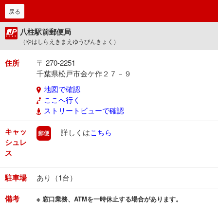
戻る
八柱駅前郵便局
（やはしらえきまえゆうびんきょく）
住所
〒 270-2251
千葉県松戸市金ケ作２７－９
地図で確認
ここへ行く
ストリートビューで確認
キャッ
郵便
詳しくは
こちら
シュレ
ス
駐車場
あり（1台）
備考
※ 窓口業務、ATMを一時休止する場合があります。