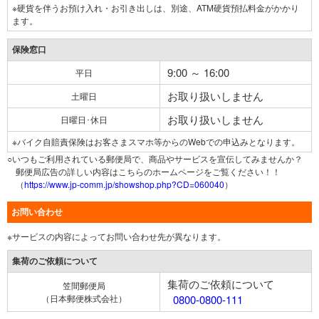
※硬貨を伴うお預け入れ・お引き出しは、別途、ATM硬貨預払料金がかかり
ます。
保険窓口
9:00 ～ 16:00
平日
お取り扱いしません
土曜日
お取り扱いしません
日曜日･休日
※バイク自賠責保険はお客さまスマホ等からのWebでの申込みとなります。
○いつもご利用されている郵便局で、商品やサービスを宣伝してみませんか？
郵便局広告の詳しい内容はこちらのホームページをご覧ください！！
（
https://www.jp-comm.jp/showshop.php?CD=060040
）
お問い合わせ
※サービスの内容によってお問い合わせ先が異なります。
集荷のご依頼について
集荷のご依頼について
笠間郵便局
（日本郵便株式会社）
0800-0800-111