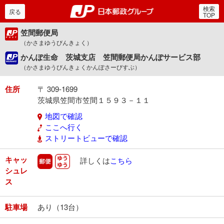
検索
郵便局・日本郵政グルー
戻る
TOP
笠間郵便局
（かさまゆうびんきょく）
かんぽ生命 茨城支店 笠間郵便局かんぽサービス部
（かさまゆうびんきょくかんぽさーびすぶ）
住所
〒 309-1699
茨城県笠間市笠間１５９３－１１
地図で確認
ここへ行く
ストリートビューで確認
キャッ
郵便
ゆうゆう
詳しくは
こちら
シュレ
ス
駐車場
あり（13台）