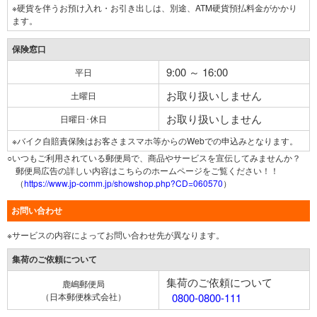
※硬貨を伴うお預け入れ・お引き出しは、別途、ATM硬貨預払料金がかかり
ます。
保険窓口
9:00 ～ 16:00
平日
お取り扱いしません
土曜日
お取り扱いしません
日曜日･休日
※バイク自賠責保険はお客さまスマホ等からのWebでの申込みとなります。
○いつもご利用されている郵便局で、商品やサービスを宣伝してみませんか？
郵便局広告の詳しい内容はこちらのホームページをご覧ください！！
（
https://www.jp-comm.jp/showshop.php?CD=060570
）
お問い合わせ
※サービスの内容によってお問い合わせ先が異なります。
集荷のご依頼について
集荷のご依頼について
鹿嶋郵便局
（日本郵便株式会社）
0800-0800-111