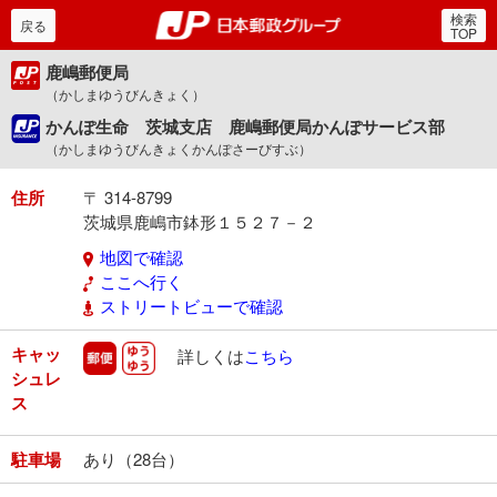
検索
郵便局・日本郵政グルー
戻る
TOP
鹿嶋郵便局
（かしまゆうびんきょく）
かんぽ生命 茨城支店 鹿嶋郵便局かんぽサービス部
（かしまゆうびんきょくかんぽさーびすぶ）
住所
〒 314-8799
茨城県鹿嶋市鉢形１５２７－２
地図で確認
ここへ行く
ストリートビューで確認
キャッ
郵便
ゆうゆう
詳しくは
こちら
シュレ
ス
駐車場
あり（28台）