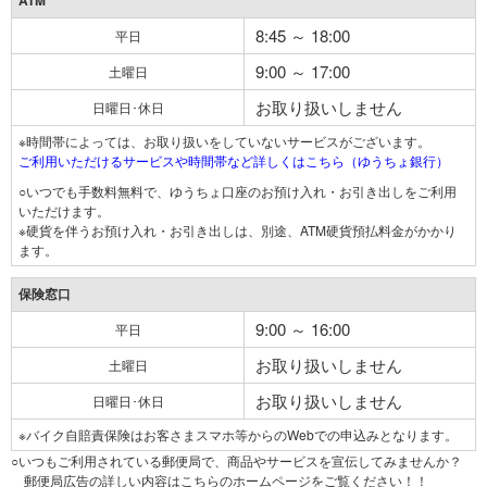
ATM
8:45 ～ 18:00
平日
9:00 ～ 17:00
土曜日
お取り扱いしません
日曜日･休日
※時間帯によっては、お取り扱いをしていないサービスがございます。
ご利用いただけるサービスや時間帯など詳しくはこちら（ゆうちょ銀行）
○いつでも手数料無料で、ゆうちょ口座のお預け入れ・お引き出しをご利用
いただけます。
※硬貨を伴うお預け入れ・お引き出しは、別途、ATM硬貨預払料金がかかり
ます。
保険窓口
9:00 ～ 16:00
平日
お取り扱いしません
土曜日
お取り扱いしません
日曜日･休日
※バイク自賠責保険はお客さまスマホ等からのWebでの申込みとなります。
○いつもご利用されている郵便局で、商品やサービスを宣伝してみませんか？
郵便局広告の詳しい内容はこちらのホームページをご覧ください！！