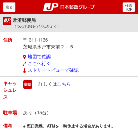
検索
郵便局・日本郵政グルー
戻る
TOP
常澄郵便局
（つねずみゆうびんきょく）
住所
〒 311-1136
茨城県水戸市東前２－５
地図で確認
ここへ行く
ストリートビューで確認
キャッ
郵便
詳しくは
こちら
シュレ
ス
駐車場
あり（15台）
備考
※ 窓口業務、ATMを一時休止する場合があります。