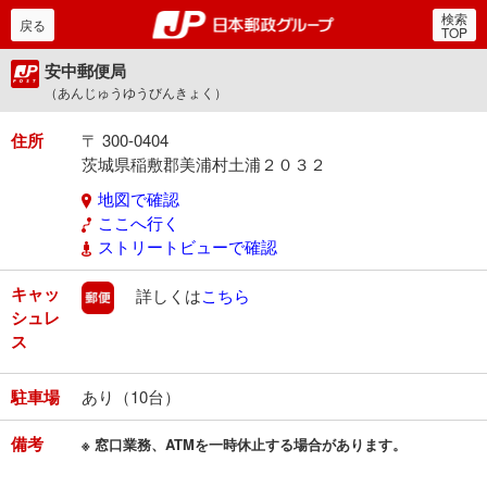
検索
郵便局・日本郵政グルー
戻る
TOP
安中郵便局
（あんじゅうゆうびんきょく）
住所
〒 300-0404
茨城県稲敷郡美浦村土浦２０３２
地図で確認
ここへ行く
ストリートビューで確認
キャッ
郵便
詳しくは
こちら
シュレ
ス
駐車場
あり（10台）
備考
※ 窓口業務、ATMを一時休止する場合があります。