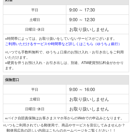
ATM
9:00 ～ 17:30
平日
9:00 ～ 12:30
土曜日
お取り扱いしません
日曜日･休日
※時間帯によっては、お取り扱いをしていないサービスがございます。
ご利用いただけるサービスや時間帯など詳しくはこちら（ゆうちょ銀行）
○いつでも手数料無料で、ゆうちょ口座のお預け入れ・お引き出しをご利用
いただけます。
※硬貨を伴うお預け入れ・お引き出しは、別途、ATM硬貨預払料金がかかり
ます。
保険窓口
9:00 ～ 16:00
平日
お取り扱いしません
土曜日
お取り扱いしません
日曜日･休日
※バイク自賠責保険はお客さまスマホ等からのWebでの申込みとなります。
○いつもご利用されている郵便局で、商品やサービスを宣伝してみませんか？
郵便局広告の詳しい内容はこちらのホームページをご覧ください！！