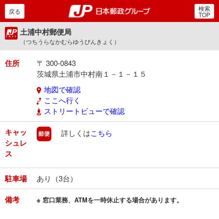
検索
郵便局・日本郵政グルー
戻る
TOP
土浦中村郵便局
（つちうらなかむらゆうびんきょく）
住所
〒 300-0843
茨城県土浦市中村南１－１－１５
地図で確認
ここへ行く
ストリートビューで確認
キャッ
郵便
詳しくは
こちら
シュレ
ス
駐車場
あり（3台）
備考
※ 窓口業務、ATMを一時休止する場合があります。