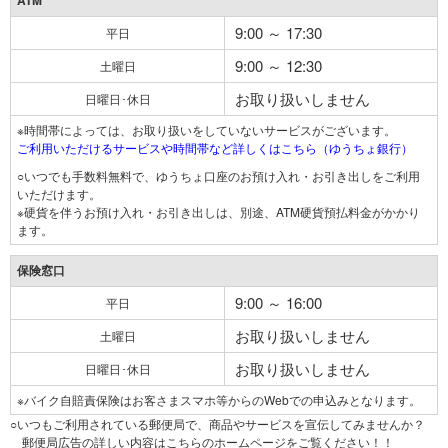
ATM
9:00 ～ 17:30
平日
9:00 ～ 12:30
土曜日
お取り扱いしません
日曜日･休日
※時間帯によっては、お取り扱いをしていないサービスがございます。
ご利用いただけるサービスや時間帯など詳しくはこちら（ゆうちょ銀行）
○いつでも手数料無料で、ゆうちょ口座のお預け入れ・お引き出しをご利用
いただけます。
※硬貨を伴うお預け入れ・お引き出しは、別途、ATM硬貨預払料金がかかり
ます。
保険窓口
9:00 ～ 16:00
平日
お取り扱いしません
土曜日
お取り扱いしません
日曜日･休日
※バイク自賠責保険はお客さまスマホ等からのWebでの申込みとなります。
○いつもご利用されている郵便局で、商品やサービスを宣伝してみませんか？
郵便局広告の詳しい内容はこちらのホームページをご覧ください！！