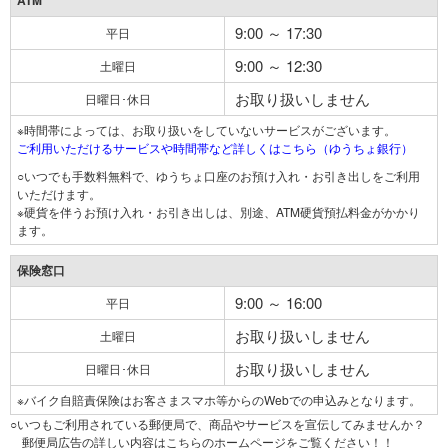
ATM
9:00 ～ 17:30
平日
9:00 ～ 12:30
土曜日
お取り扱いしません
日曜日･休日
※時間帯によっては、お取り扱いをしていないサービスがございます。
ご利用いただけるサービスや時間帯など詳しくはこちら（ゆうちょ銀行）
○いつでも手数料無料で、ゆうちょ口座のお預け入れ・お引き出しをご利用
いただけます。
※硬貨を伴うお預け入れ・お引き出しは、別途、ATM硬貨預払料金がかかり
ます。
保険窓口
9:00 ～ 16:00
平日
お取り扱いしません
土曜日
お取り扱いしません
日曜日･休日
※バイク自賠責保険はお客さまスマホ等からのWebでの申込みとなります。
○いつもご利用されている郵便局で、商品やサービスを宣伝してみませんか？
郵便局広告の詳しい内容はこちらのホームページをご覧ください！！