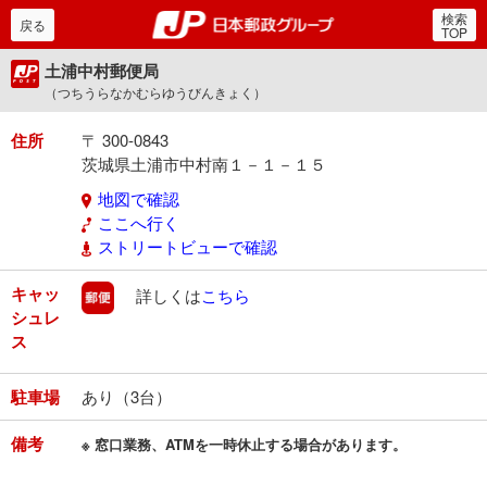
検索
郵便局・日本郵政グルー
戻る
TOP
土浦中村郵便局
（つちうらなかむらゆうびんきょく）
住所
〒 300-0843
茨城県土浦市中村南１－１－１５
地図で確認
ここへ行く
ストリートビューで確認
キャッ
郵便
詳しくは
こちら
シュレ
ス
駐車場
あり（3台）
備考
※ 窓口業務、ATMを一時休止する場合があります。