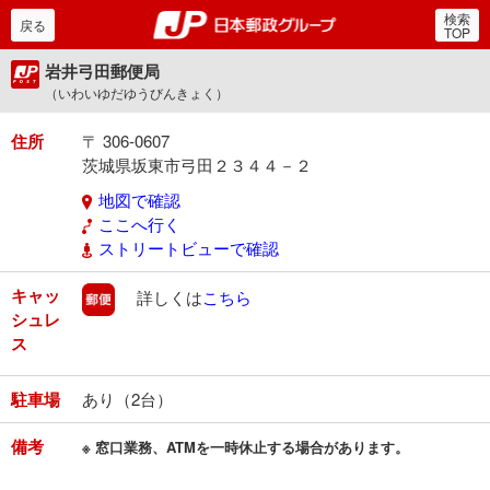
検索
郵便局・日本郵政グルー
戻る
TOP
岩井弓田郵便局
（いわいゆだゆうびんきょく）
住所
〒 306-0607
茨城県坂東市弓田２３４４－２
地図で確認
ここへ行く
ストリートビューで確認
キャッ
郵便
詳しくは
こちら
シュレ
ス
駐車場
あり（2台）
備考
※ 窓口業務、ATMを一時休止する場合があります。