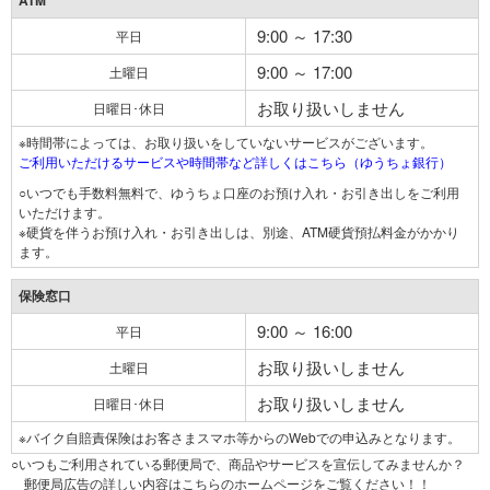
ATM
9:00 ～ 17:30
平日
9:00 ～ 17:00
土曜日
お取り扱いしません
日曜日･休日
※時間帯によっては、お取り扱いをしていないサービスがございます。
ご利用いただけるサービスや時間帯など詳しくはこちら（ゆうちょ銀行）
○いつでも手数料無料で、ゆうちょ口座のお預け入れ・お引き出しをご利用
いただけます。
※硬貨を伴うお預け入れ・お引き出しは、別途、ATM硬貨預払料金がかかり
ます。
保険窓口
9:00 ～ 16:00
平日
お取り扱いしません
土曜日
お取り扱いしません
日曜日･休日
※バイク自賠責保険はお客さまスマホ等からのWebでの申込みとなります。
○いつもご利用されている郵便局で、商品やサービスを宣伝してみませんか？
郵便局広告の詳しい内容はこちらのホームページをご覧ください！！