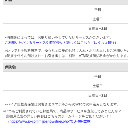
ATM
平日
土曜日
日曜日･休日
※時間帯によっては、お取り扱いをしていないサービスがございます。
ご利用いただけるサービスや時間帯など詳しくはこちら（ゆうちょ銀行）
○いつでも手数料無料で、ゆうちょ口座のお預け入れ・お引き出しをご利用いた
※硬貨を伴うお預け入れ・お引き出しは、別途、ATM硬貨預払料金がかかります
保険窓口
平日
土曜日
日曜日･休日
※バイク自賠責保険はお客さまスマホ等からのWebでの申込みとなります。
○いつもご利用されている郵便局で、商品やサービスを宣伝してみませんか？
郵便局広告の詳しい内容はこちらのホームページをご覧ください！！
（
https://www.jp-comm.jp/showshop.php?CD=064230
）