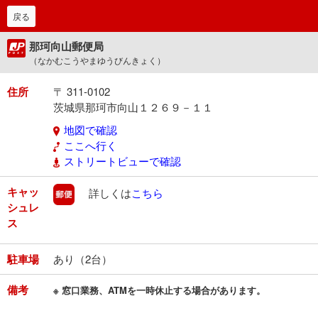
戻る
那珂向山郵便局
（なかむこうやまゆうびんきょく）
住所
〒 311-0102
茨城県那珂市向山１２６９－１１
地図で確認
ここへ行く
ストリートビューで確認
キャッ
郵便
詳しくは
こちら
シュレ
ス
駐車場
あり（2台）
備考
※ 窓口業務、ATMを一時休止する場合があります。