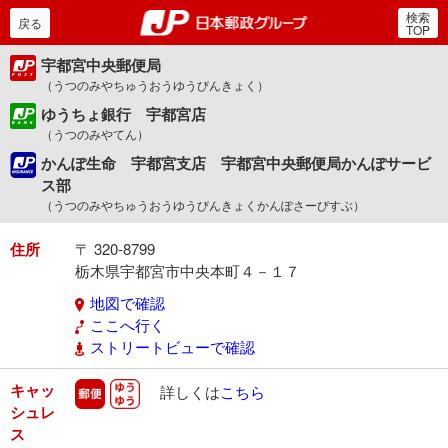
検索
郵便局・日本郵政グルー
戻る
TOP
宇都宮中央郵便局
（うつのみやちゅうおうゆうびんきょく）
ゆうちょ銀行 宇都宮店
（うつのみやてん）
かんぽ生命 宇都宮支店 宇都宮中央郵便局かんぽサービ
ス部
（うつのみやちゅうおうゆうびんきょくかんぽさーびすぶ）
住所
〒 320-8799
栃木県宇都宮市中央本町４－１７
地図で確認
ここへ行く
ストリートビューで確認
キャッ
郵便
ゆうゆう
詳しくは
こちら
シュレ
ス