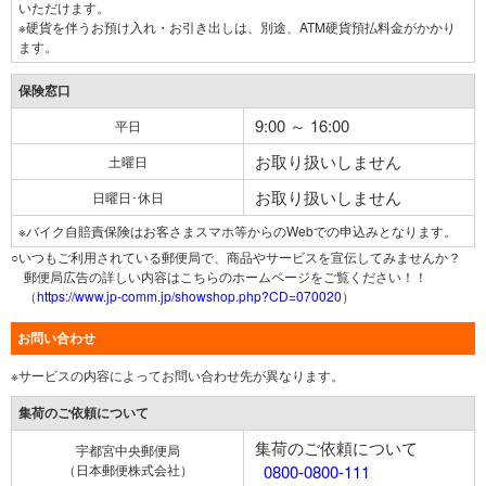
いただけます。
※硬貨を伴うお預け入れ・お引き出しは、別途、ATM硬貨預払料金がかかり
ます。
保険窓口
9:00 ～ 16:00
平日
お取り扱いしません
土曜日
お取り扱いしません
日曜日･休日
※バイク自賠責保険はお客さまスマホ等からのWebでの申込みとなります。
○いつもご利用されている郵便局で、商品やサービスを宣伝してみませんか？
郵便局広告の詳しい内容はこちらのホームページをご覧ください！！
（
https://www.jp-comm.jp/showshop.php?CD=070020
）
お問い合わせ
※サービスの内容によってお問い合わせ先が異なります。
集荷のご依頼について
集荷のご依頼について
宇都宮中央郵便局
（日本郵便株式会社）
0800-0800-111