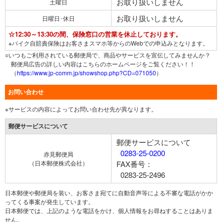
お取り扱いしません
土曜日
お取り扱いしません
日曜日･休日
☆12:30～13:30の間、保険窓口の営業を休止しております。
※バイク自賠責保険はお客さまスマホ等からのWebでの申込みとなります。
○いつもご利用されている郵便局で、商品やサービスを宣伝してみませんか？
郵便局広告の詳しい内容はこちらのホームページをご覧ください！！
（
https://www.jp-comm.jp/showshop.php?CD=071050
）
お問い合わせ
※サービスの内容によってお問い合わせ先が異なります。
郵便サービスについて
郵便サービスについて
0283-25-0200
赤見郵便局
（日本郵便株式会社）
FAX番号：
0283-25-2496
日本郵便や郵便局を装い、お客さま宛てに自動音声等による不審な電話がかか
ってくる事案が発生しています。
日本郵便では、上記のような電話をかけ、個人情報をお尋ねすることはありま
せん。