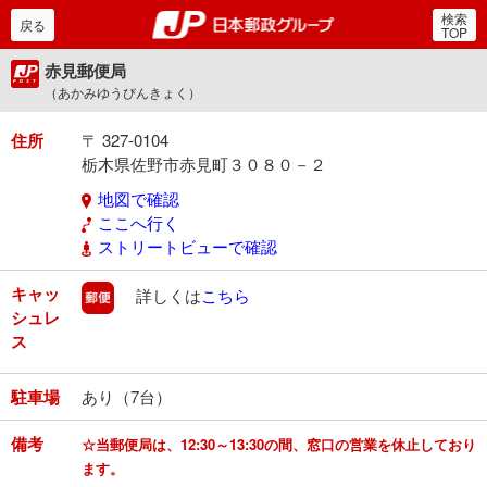
検索
郵便局・日本郵政グルー
戻る
TOP
赤見郵便局
（あかみゆうびんきょく）
住所
〒 327-0104
栃木県佐野市赤見町３０８０－２
地図で確認
ここへ行く
ストリートビューで確認
キャッ
郵便
詳しくは
こちら
シュレ
ス
駐車場
あり（7台）
備考
☆当郵便局は、12:30～13:30の間、窓口の営業を休止しており
ます。