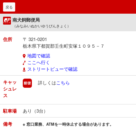
戻る
南犬飼郵便局
（みなみいぬかいゆうびんきょく）
住所
〒 321-0201
栃木県下都賀郡壬生町安塚１０９５－７
地図で確認
ここへ行く
ストリートビューで確認
キャッ
郵便
詳しくは
こちら
シュレ
ス
駐車場
あり（3台）
備考
※ 窓口業務、ATMを一時休止する場合があります。