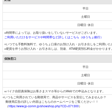
ATM
平日
土曜日
日曜日･休日
※時間帯によっては、お取り扱いをしていないサービスがございます。
ご利用いただけるサービスや時間帯など詳しくはこちら（ゆうちょ銀行）
○いつでも手数料無料で、ゆうちょ口座のお預け入れ・お引き出しをご利用いた
※硬貨を伴うお預け入れ・お引き出しは、別途、ATM硬貨預払料金がかかります
保険窓口
平日
土曜日
日曜日･休日
※バイク自賠責保険はお客さまスマホ等からのWebでの申込みとなります。
○いつもご利用されている郵便局で、商品やサービスを宣伝してみませんか？
郵便局広告の詳しい内容はこちらのホームページをご覧ください！！
（
https://www.jp-comm.jp/showshop.php?CD=071300
）