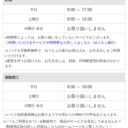
ATM
9:00 ～ 17:30
平日
9:00 ～ 12:30
土曜日
お取り扱いしません
日曜日･休日
※時間帯によっては、お取り扱いをしていないサービスがございます。
ご利用いただけるサービスや時間帯など詳しくはこちら（ゆうちょ銀行）
○いつでも手数料無料で、ゆうちょ口座のお預け入れ・お引き出しをご利用
いただけます。
※硬貨を伴うお預け入れ・お引き出しは、別途、ATM硬貨預払料金がかかり
ます。
保険窓口
9:00 ～ 16:00
平日
お取り扱いしません
土曜日
お取り扱いしません
日曜日･休日
※バイク自賠責保険はお客さまスマホ等からのWebでの申込みとなります。
○いつもご利用されている郵便局で、商品やサービスを宣伝してみませんか？
郵便局広告の詳しい内容はこちらのホームページをご覧ください！！