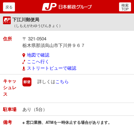
検索
郵便局・日本郵政グルー
戻る
TOP
下江川郵便局
（しもえがわゆうびんきょく）
住所
〒 321-0504
栃木県那須烏山市下川井９６７
地図で確認
ここへ行く
ストリートビューで確認
キャッ
郵便
詳しくは
こちら
シュレ
ス
駐車場
あり（5台）
備考
※ 窓口業務、ATMを一時休止する場合があります。