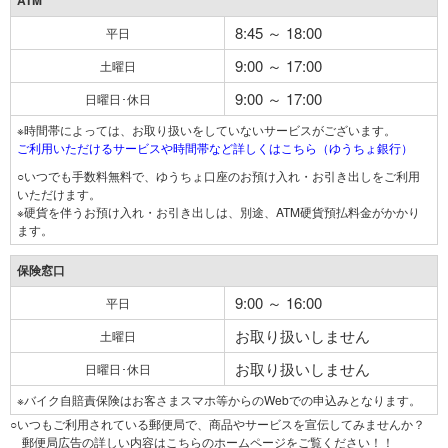
ATM
8:45 ～ 18:00
平日
9:00 ～ 17:00
土曜日
9:00 ～ 17:00
日曜日･休日
※時間帯によっては、お取り扱いをしていないサービスがございます。
ご利用いただけるサービスや時間帯など詳しくはこちら（ゆうちょ銀行）
○いつでも手数料無料で、ゆうちょ口座のお預け入れ・お引き出しをご利用
いただけます。
※硬貨を伴うお預け入れ・お引き出しは、別途、ATM硬貨預払料金がかかり
ます。
保険窓口
9:00 ～ 16:00
平日
お取り扱いしません
土曜日
お取り扱いしません
日曜日･休日
※バイク自賠責保険はお客さまスマホ等からのWebでの申込みとなります。
○いつもご利用されている郵便局で、商品やサービスを宣伝してみませんか？
郵便局広告の詳しい内容はこちらのホームページをご覧ください！！