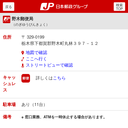
検索
郵便局・日本郵政グルー
戻る
TOP
野木郵便局
（のぎゆうびんきょく）
住所
〒 329-0199
栃木県下都賀郡野木町丸林３９７－１２
地図で確認
ここへ行く
ストリートビューで確認
キャッ
郵便
詳しくは
こちら
シュレ
ス
駐車場
あり（11台）
備考
※ 窓口業務、ATMを一時休止する場合があります。