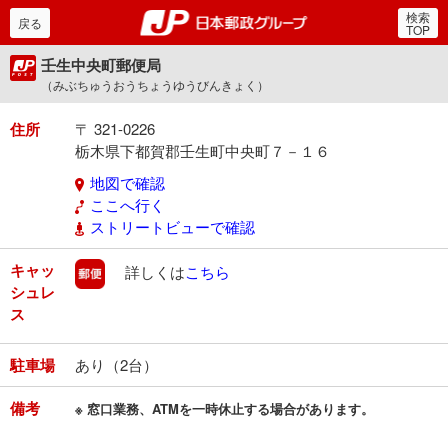
検索
郵便局・日本郵政グルー
戻る
TOP
壬生中央町郵便局
（みぶちゅうおうちょうゆうびんきょく）
住所
〒 321-0226
栃木県下都賀郡壬生町中央町７－１６
地図で確認
ここへ行く
ストリートビューで確認
キャッ
郵便
詳しくは
こちら
シュレ
ス
駐車場
あり（2台）
備考
※ 窓口業務、ATMを一時休止する場合があります。