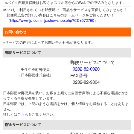
※バイク自賠責保険はお客さまスマホ等からのWebでの申込みとなります。
○いつもご利用されている郵便局で、商品やサービスを宣伝してみませんか？
郵便局広告の詳しい内容はこちらのホームページをご覧ください！！
（
https://www.jp-comm.jp/showshop.php?CD=072760
）
お問い合わせ
※サービスの内容によってお問い合わせ先が異なります。
郵便サービスについて
郵便サービスについて
0282-82-0920
壬生中央町郵便局
（日本郵便株式会社）
FAX番号：
0282-82-9804
日本郵便や郵便局を装い、お客さま宛てに自動音声等による不審な電話がかか
ってくる事案が発生しています。
日本郵便では、上記のような電話をかけ、個人情報をお尋ねすることはありま
せん。
詳しくは
こちら
をご覧ください。
貯金サービスについて