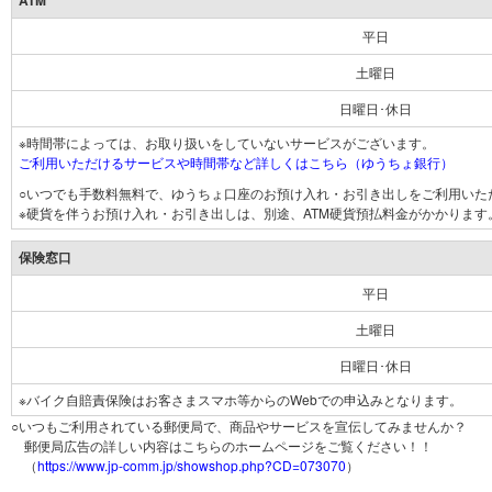
ATM
平日
土曜日
日曜日･休日
※時間帯によっては、お取り扱いをしていないサービスがございます。
ご利用いただけるサービスや時間帯など詳しくはこちら（ゆうちょ銀行）
○いつでも手数料無料で、ゆうちょ口座のお預け入れ・お引き出しをご利用いた
※硬貨を伴うお預け入れ・お引き出しは、別途、ATM硬貨預払料金がかかります
保険窓口
平日
土曜日
日曜日･休日
※バイク自賠責保険はお客さまスマホ等からのWebでの申込みとなります。
○いつもご利用されている郵便局で、商品やサービスを宣伝してみませんか？
郵便局広告の詳しい内容はこちらのホームページをご覧ください！！
（
https://www.jp-comm.jp/showshop.php?CD=073070
）