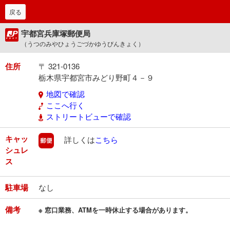
戻る
宇都宮兵庫塚郵便局
（うつのみやひょうごづかゆうびんきょく）
住所
〒 321-0136
栃木県宇都宮市みどり野町４－９
地図で確認
ここへ行く
ストリートビューで確認
キャッ
郵便
詳しくは
こちら
シュレ
ス
駐車場
なし
備考
※ 窓口業務、ATMを一時休止する場合があります。