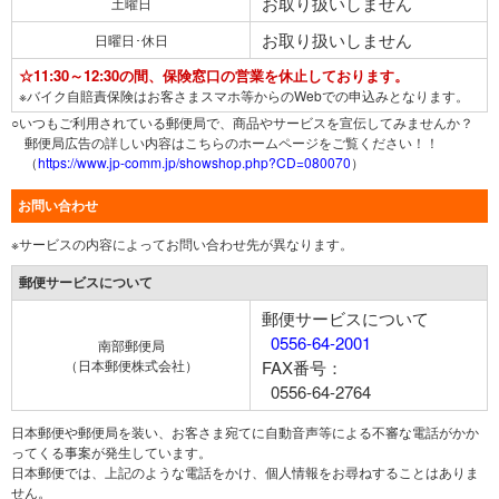
お取り扱いしません
土曜日
お取り扱いしません
日曜日･休日
☆11:30～12:30の間、保険窓口の営業を休止しております。
※バイク自賠責保険はお客さまスマホ等からのWebでの申込みとなります。
○いつもご利用されている郵便局で、商品やサービスを宣伝してみませんか？
郵便局広告の詳しい内容はこちらのホームページをご覧ください！！
（
https://www.jp-comm.jp/showshop.php?CD=080070
）
お問い合わせ
※サービスの内容によってお問い合わせ先が異なります。
郵便サービスについて
郵便サービスについて
0556-64-2001
南部郵便局
（日本郵便株式会社）
FAX番号：
0556-64-2764
日本郵便や郵便局を装い、お客さま宛てに自動音声等による不審な電話がかか
ってくる事案が発生しています。
日本郵便では、上記のような電話をかけ、個人情報をお尋ねすることはありま
せん。