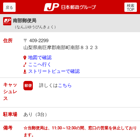
検索
郵便局・日本郵政グルー
戻る
TOP
南部郵便局
（なんぶゆうびんきょく）
住所
〒 409-2299
山梨県南巨摩郡南部町南部８３２３
地図で確認
ここへ行く
ストリートビューで確認
キャッ
郵便
詳しくは
こちら
シュレ
ス
駐車場
あり（3台）
備考
☆当郵便局は、11:30～12:30の間、窓口の営業を休止しており
ます。