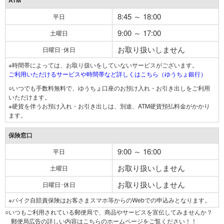
ATM
8:45 ～ 18:00
平日
9:00 ～ 17:00
土曜日
お取り扱いしません
日曜日･休日
※時間帯によっては、お取り扱いをしていないサービスがございます。
ご利用いただけるサービスや時間帯など詳しくはこちら（ゆうちょ銀行）
○いつでも手数料無料で、ゆうちょ口座のお預け入れ・お引き出しをご利用
いただけます。
※硬貨を伴うお預け入れ・お引き出しは、別途、ATM硬貨預払料金がかかり
ます。
保険窓口
9:00 ～ 16:00
平日
お取り扱いしません
土曜日
お取り扱いしません
日曜日･休日
※バイク自賠責保険はお客さまスマホ等からのWebでの申込みとなります。
○いつもご利用されている郵便局で、商品やサービスを宣伝してみませんか？
郵便局広告の詳しい内容はこちらのホームページをご覧ください！！