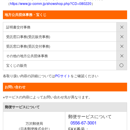
（
https://www.jp-comm.jp/showshop.php?CD=080220
）
地方公共団体事務・宝くじ
×
証明書交付事務
×
受託窓口事務(受託販売事務)
×
受託窓口事務(受託交付事務)
×
その他の地方公共団体事務
○
宝くじの販売
各取り扱い内容の詳細については
PCサイト
をご確認ください
お問い合わせ
※サービスの内容によってお問い合わせ先が異なります。
郵便サービスについて
郵便サービスについて
0556-67-3001
万沢郵便局
（日本郵便株式会社）
FAX番号：