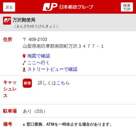
検索
郵便局・日本郵政グルー
戻る
TOP
万沢郵便局
（まんざわゆうびんきょく）
住所
〒 409-2103
山梨県南巨摩郡南部町万沢３４７７－１
地図で確認
ここへ行く
ストリートビューで確認
キャッ
郵便
詳しくは
こちら
シュレ
ス
駐車場
あり（2台）
備考
※ 窓口業務、ATMを一時休止する場合があります。