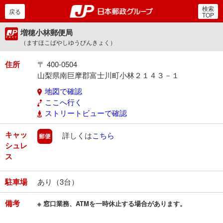
検索
郵便局・日本郵政グルー
戻る
TOP
増穂小林郵便局
（ますほこばやしゆうびんきょく）
住所
〒 400-0504
山梨県南巨摩郡富士川町小林２１４３－１
地図で確認
ここへ行く
ストリートビューで確認
キャッ
郵便
詳しくは
こちら
シュレ
ス
駐車場
あり（3台）
備考
※ 窓口業務、ATMを一時休止する場合があります。