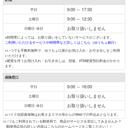
ATM
9:00 ～ 17:30
平日
9:00 ～ 12:30
土曜日
お取り扱いしません
日曜日･休日
※時間帯によっては、お取り扱いをしていないサービスがございます。
ご利用いただけるサービスや時間帯など詳しくはこちら（ゆうちょ銀行）
○いつでも手数料無料で、ゆうちょ口座のお預け入れ・お引き出しをご利用
いただけます。
※硬貨を伴うお預け入れ・お引き出しは、別途、ATM硬貨預払料金がかかり
ます。
保険窓口
9:00 ～ 16:00
平日
お取り扱いしません
土曜日
お取り扱いしません
日曜日･休日
※バイク自賠責保険はお客さまスマホ等からのWebでの申込みとなります。
○いつもご利用されている郵便局で、商品やサービスを宣伝してみませんか？
郵便局広告の詳しい内容はこちらのホームページをご覧ください！！