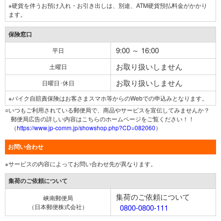
※硬貨を伴うお預け入れ・お引き出しは、別途、ATM硬貨預払料金がかかり
ます。
保険窓口
9:00 ～ 16:00
平日
お取り扱いしません
土曜日
お取り扱いしません
日曜日･休日
※バイク自賠責保険はお客さまスマホ等からのWebでの申込みとなります。
○いつもご利用されている郵便局で、商品やサービスを宣伝してみませんか？
郵便局広告の詳しい内容はこちらのホームページをご覧ください！！
（
https://www.jp-comm.jp/showshop.php?CD=082060
）
お問い合わせ
※サービスの内容によってお問い合わせ先が異なります。
集荷のご依頼について
集荷のご依頼について
峡南郵便局
（日本郵便株式会社）
0800-0800-111