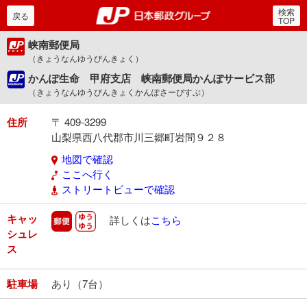
検索
郵便局・日本郵政グルー
戻る
TOP
峡南郵便局
（きょうなんゆうびんきょく）
かんぽ生命 甲府支店 峡南郵便局かんぽサービス部
（きょうなんゆうびんきょくかんぽさーびすぶ）
住所
〒 409-3299
山梨県西八代郡市川三郷町岩間９２８
地図で確認
ここへ行く
ストリートビューで確認
キャッ
郵便
ゆうゆう
詳しくは
こちら
シュレ
ス
駐車場
あり（7台）