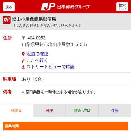
検索
郵便局・日本郵政グルー
戻る
TOP
塩山小屋敷簡易郵便局
（えんざんおやしきかんいゆうびんきょく）
住所
〒 404-0053
山梨県甲州市塩山小屋敷１５０５
地図で確認
ここへ行く
ストリートビューで確認
駐車場
あり（3台）
備考
※ 窓口業務を一時休止する場合があります。
郵便局
郵便
貯金･ATM
保険
営業時間