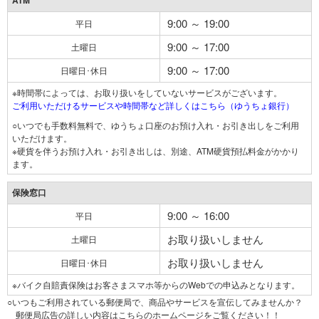
ATM
9:00 ～ 19:00
平日
9:00 ～ 17:00
土曜日
9:00 ～ 17:00
日曜日･休日
※時間帯によっては、お取り扱いをしていないサービスがございます。
ご利用いただけるサービスや時間帯など詳しくはこちら（ゆうちょ銀行）
○いつでも手数料無料で、ゆうちょ口座のお預け入れ・お引き出しをご利用
いただけます。
※硬貨を伴うお預け入れ・お引き出しは、別途、ATM硬貨預払料金がかかり
ます。
保険窓口
9:00 ～ 16:00
平日
お取り扱いしません
土曜日
お取り扱いしません
日曜日･休日
※バイク自賠責保険はお客さまスマホ等からのWebでの申込みとなります。
○いつもご利用されている郵便局で、商品やサービスを宣伝してみませんか？
郵便局広告の詳しい内容はこちらのホームページをご覧ください！！