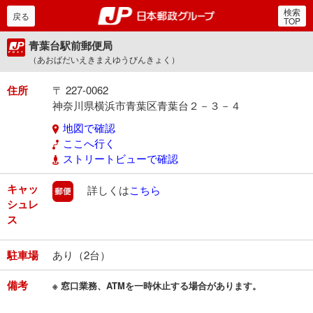
検索
郵便局・日本郵政グルー
戻る
TOP
青葉台駅前郵便局
（あおばだいえきまえゆうびんきょく）
住所
〒 227-0062
神奈川県横浜市青葉区青葉台２－３－４
地図で確認
ここへ行く
ストリートビューで確認
キャッ
郵便
詳しくは
こちら
シュレ
ス
駐車場
あり（2台）
備考
※ 窓口業務、ATMを一時休止する場合があります。