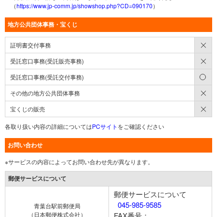
（
https://www.jp-comm.jp/showshop.php?CD=090170
）
地方公共団体事務・宝くじ
×
証明書交付事務
×
受託窓口事務(受託販売事務)
○
受託窓口事務(受託交付事務)
×
その他の地方公共団体事務
×
宝くじの販売
各取り扱い内容の詳細については
PCサイト
をご確認ください
お問い合わせ
※サービスの内容によってお問い合わせ先が異なります。
郵便サービスについて
郵便サービスについて
045-985-9585
青葉台駅前郵便局
（日本郵便株式会社）
FAX番号：