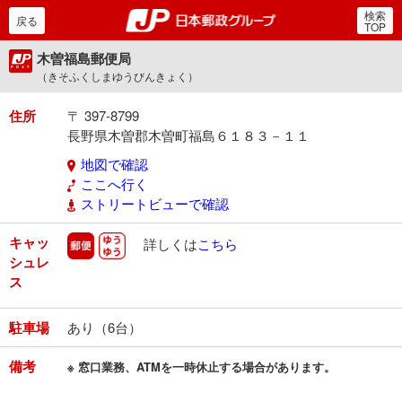
検索
郵便局・日本郵政グルー
戻る
TOP
木曽福島郵便局
（きそふくしまゆうびんきょく）
住所
〒 397-8799
長野県木曽郡木曽町福島６１８３－１１
地図で確認
ここへ行く
ストリートビューで確認
キャッ
郵便
ゆうゆう
詳しくは
こちら
シュレ
ス
駐車場
あり（6台）
備考
※ 窓口業務、ATMを一時休止する場合があります。