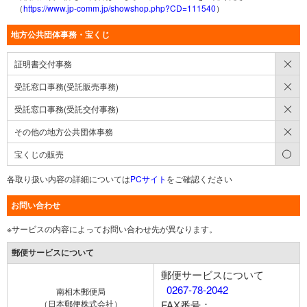
（
https://www.jp-comm.jp/showshop.php?CD=111540
）
地方公共団体事務・宝くじ
×
証明書交付事務
×
受託窓口事務(受託販売事務)
×
受託窓口事務(受託交付事務)
×
その他の地方公共団体事務
○
宝くじの販売
各取り扱い内容の詳細については
PCサイト
をご確認ください
お問い合わせ
※サービスの内容によってお問い合わせ先が異なります。
郵便サービスについて
郵便サービスについて
0267-78-2042
南相木郵便局
（日本郵便株式会社）
FAX番号：