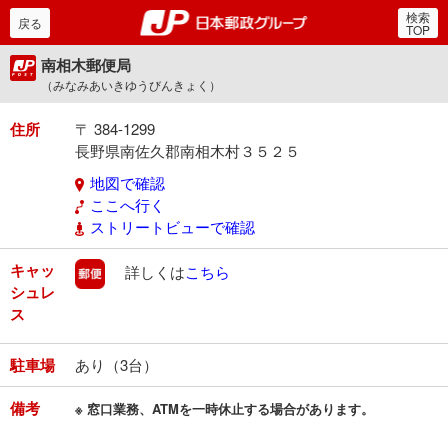
検索
郵便局・日本郵政グルー
戻る
TOP
南相木郵便局
（みなみあいきゆうびんきょく）
住所
〒 384-1299
長野県南佐久郡南相木村３５２５
地図で確認
ここへ行く
ストリートビューで確認
キャッ
郵便
詳しくは
こちら
シュレ
ス
駐車場
あり（3台）
備考
※ 窓口業務、ATMを一時休止する場合があります。