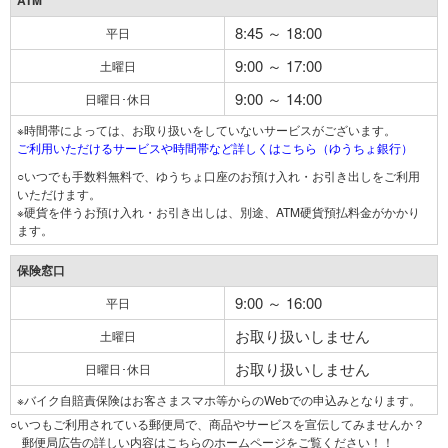
ATM
8:45 ～ 18:00
平日
9:00 ～ 17:00
土曜日
9:00 ～ 14:00
日曜日･休日
※時間帯によっては、お取り扱いをしていないサービスがございます。
ご利用いただけるサービスや時間帯など詳しくはこちら（ゆうちょ銀行）
○いつでも手数料無料で、ゆうちょ口座のお預け入れ・お引き出しをご利用
いただけます。
※硬貨を伴うお預け入れ・お引き出しは、別途、ATM硬貨預払料金がかかり
ます。
保険窓口
9:00 ～ 16:00
平日
お取り扱いしません
土曜日
お取り扱いしません
日曜日･休日
※バイク自賠責保険はお客さまスマホ等からのWebでの申込みとなります。
○いつもご利用されている郵便局で、商品やサービスを宣伝してみませんか？
郵便局広告の詳しい内容はこちらのホームページをご覧ください！！